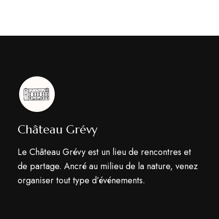
e
o
n
n
t
d
e
v
u
Château Grévy
e
Le Château Grévy est un lieu de rencontres et
s
de partage. Ancré au milieu de la nature, venez
É
organiser tout type d’événements.
v