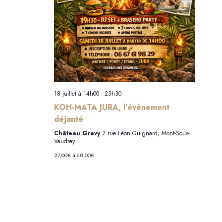
d
u
e
e
n
t
e
v
d
n
u
a
a
e
t
18 juillet à 14h00
-
23h30
e
s
v
KOH-MATA JURA, l’évènement
.
É
déjanté
i
Château Grevy
2 rue Léon Guignard, Mont-Sous-
v
Vaudrey
g
è
27,00€ à 68,00€
a
n
t
e
i
m