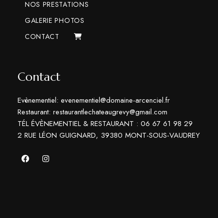
NOS PRESTATIONS
e
GALERIE PHOTOS
m
CONTACT
e
n
Contact
t
Evènementiel: evenementiel@domaine-arcenciel.fr
Restaurant: restaurantlechateaugrevy@gmail.com
s
TÉL ÉVÈNEMENTIEL & RESTAURANT : 06 67 61 98 29
2 RUE LÉON GUIGNARD, 39380 MONT-SOUS-VAUDREY