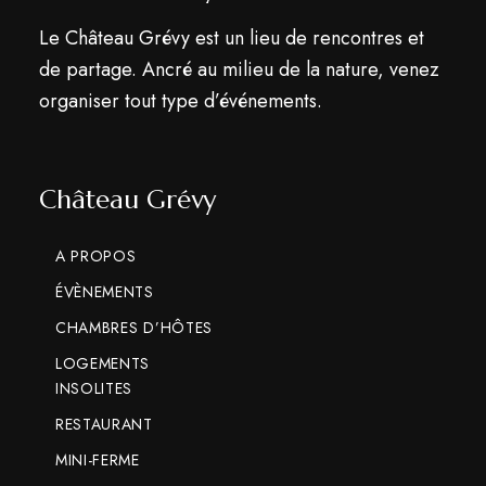
n
n
t
Le Château Grévy est un lieu de rencontres et
d
t
de partage. Ancré au milieu de la nature, venez
e
s
organiser tout type d’événements.
v
u
Château Grévy
e
A PROPOS
s
ÉVÈNEMENTS
É
CHAMBRES D’HÔTES
v
LOGEMENTS
INSOLITES
è
RESTAURANT
n
MINI-FERME