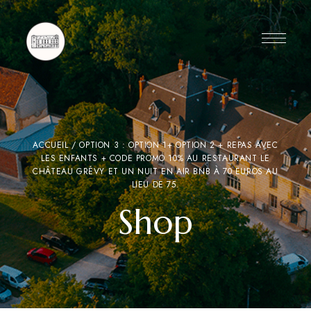
ACCUEIL
/ OPTION 3 : OPTION 1+ OPTION 2 + REPAS AVEC
LES ENFANTS + CODE PROMO 10% AU RESTAURANT LE
CHÂTEAU GRÉVY ET UN NUIT EN AIR BNB À 70 EUROS AU
LIEU DE 75.
Shop