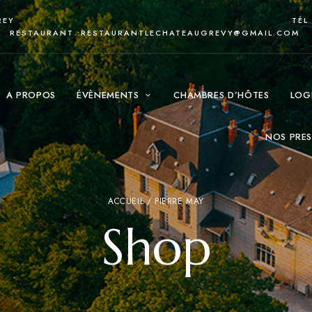
REY
TÉL
RESTAURANT :
RESTAURANTLECHATEAUGREVY@GMAIL.COM
A PROPOS
ÉVÈNEMENTS
CHAMBRES D’HÔTES
LOG
NOS PRES
ACCUEIL
/ PIERRE MAY
Shop